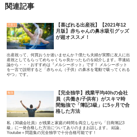
関連記事
【喜ばれる出産祝】【2021年12
子育て
月版】赤ちゃんの鼻水吸引グッズ
が超オススメ！
出産祝って、何買おうか迷いませんか？僕たち夫婦が実際に友人に出
産祝としてもらってめちゃくちゃ良かったものを紹介します。早速結
論から・・・おすすめは『メルシーポット』です！ メルシーポット
を一言で説明すると「赤ちゃん（子供）の鼻水を電動で吸ってくれる
やつ」です。
【完全独学】残業平均40hの会社
勉強
員（共働き/子供有）がスキマ時
間勉強で「簿記3級」に5ヶ月で合
格した方法
私（30歳会社員）が残業と家庭の時間を両立しながら「日商簿記3
級」に一発合格した方法についてありのままお話します。 結論、
Youtube＋問題集の完全独学で十分合格可能です！