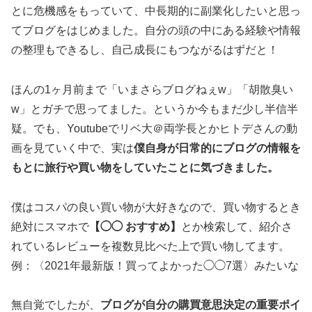
とに危機感をもっていて、中長期的に副業化したいと思っ
てブログをはじめました。自分の頭の中にある経験や情報
の整理もできるし、自己成長にもつながるはずだと！
ほんの1ヶ月前まで「いまさらブログねぇw」「胡散臭い
w」とガチで思ってました。というか今もまだ少し半信半
疑。でも、Youtubeでリベ大＠両学長とかヒトデさんの動
画を見ていく中で、実は
僕自身が日常的にブログの情報を
もとに旅行や買い物をしていたことに気づきました。
僕はコスパの良い買い物が大好きなので、買い物するとき
絶対にスマホで
【◯◯ おすすめ】
とか検索して、紹介さ
れているレビューを複数見比べた上で買い物してます。
例：〈2021年最新版！買ってよかった◯◯7選〉みたいな
無自覚でしたが、
ブログが自分の購買意思決定の重要ポイ