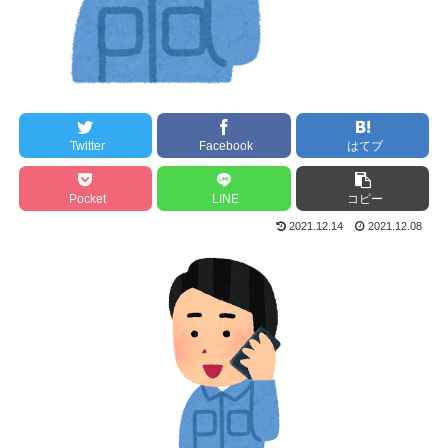
Twitter
Facebook
はてブ
Pocket
LINE
コピー
2021.12.14
2021.12.08